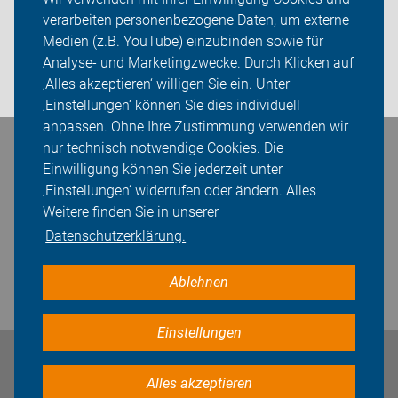
Sei dabei
verarbeiten personenbezogene Daten, um externe
Medien (z.B. YouTube) einzubinden sowie für
Presse
Analyse- und Marketingzwecke. Durch Klicken auf
‚Alles akzeptieren‘ willigen Sie ein. Unter
Login
‚Einstellungen‘ können Sie dies individuell
anpassen. Ohne Ihre Zustimmung verwenden wir
nur technisch notwendige Cookies. Die
Bleiben Sie in Kontakt
Einwilligung können Sie jederzeit unter
‚Einstellungen‘ widerrufen oder ändern. Alles
Weitere finden Sie in unserer
Datenschutzerklärung.
Ablehnen
Einstellungen
Impressum
Datenschutz
Cookie-Einstellungen
Alles akzeptieren