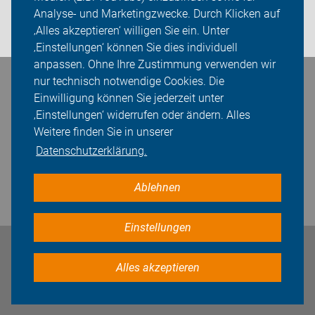
Presse
Analyse- und Marketingzwecke. Durch Klicken auf
‚Alles akzeptieren‘ willigen Sie ein. Unter
Login
‚Einstellungen‘ können Sie dies individuell
anpassen. Ohne Ihre Zustimmung verwenden wir
nur technisch notwendige Cookies. Die
Bleiben Sie in Kontakt
Einwilligung können Sie jederzeit unter
‚Einstellungen‘ widerrufen oder ändern. Alles
Weitere finden Sie in unserer
Datenschutzerklärung.
Ablehnen
Einstellungen
Impressum
Datenschutz
Cookie-Einstellungen
Alles akzeptieren