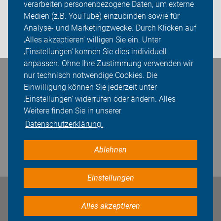
verarbeiten personenbezogene Daten, um externe
Medien (z.B. YouTube) einzubinden sowie für
Presse
Analyse- und Marketingzwecke. Durch Klicken auf
‚Alles akzeptieren‘ willigen Sie ein. Unter
Login
‚Einstellungen‘ können Sie dies individuell
anpassen. Ohne Ihre Zustimmung verwenden wir
nur technisch notwendige Cookies. Die
Bleiben Sie in Kontakt
Einwilligung können Sie jederzeit unter
‚Einstellungen‘ widerrufen oder ändern. Alles
Weitere finden Sie in unserer
Datenschutzerklärung.
Ablehnen
Einstellungen
Impressum
Datenschutz
Cookie-Einstellungen
Alles akzeptieren