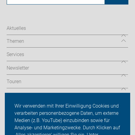
Aktuelles
Themen
Services
Newsletter
Touren
Über uns
Wir verwenden mit Ihrer Einwilligung Cookies und
Sei dabei
verarbeiten personenbezogene Daten, um externe
Medien (z.B. YouTube) einzubinden sowie für
Presse
Analyse- und Marketingzwecke. Durch Klicken auf
‚Alles akzeptieren‘ willigen Sie ein. Unter