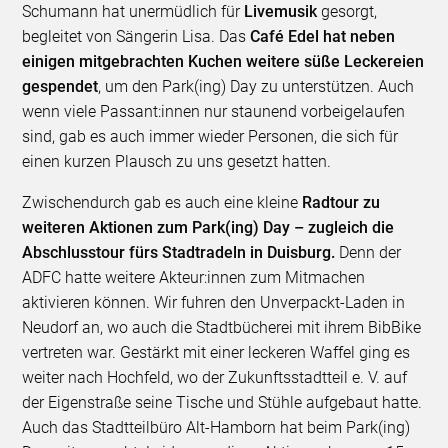
Schumann hat unermüdlich für
Livemusik
gesorgt,
begleitet von Sängerin Lisa. Das
Café Edel hat neben
einigen mitgebrachten Kuchen weitere süße Leckereien
gespendet
, um den Park(ing) Day zu unterstützen. Auch
wenn viele Passant:innen nur staunend vorbeigelaufen
sind, gab es auch immer wieder Personen, die sich für
einen kurzen Plausch zu uns gesetzt hatten.
Zwischendurch gab es auch eine kleine
Radtour zu
weiteren Aktionen zum Park(ing) Day – zugleich die
Abschlusstour fürs Stadtradeln in Duisburg.
Denn der
ADFC hatte weitere Akteur:innen zum Mitmachen
aktivieren können. Wir fuhren den Unverpackt-Laden in
Neudorf an, wo auch die Stadtbücherei mit ihrem BibBike
vertreten war. Gestärkt mit einer leckeren Waffel ging es
weiter nach Hochfeld, wo der Zukunftsstadtteil e. V. auf
der Eigenstraße seine Tische und Stühle aufgebaut hatte.
Auch das Stadtteilbüro Alt-Hamborn hat beim Park(ing)