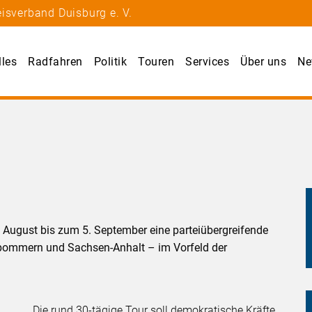
isverband Duisburg e. V.
lles
Radfahren
Politik
Touren
Services
Über uns
Ne
r
 August bis zum 5. September eine parteiübergreifende
pommern und Sachsen-Anhalt – im Vorfeld der
Die rund 30-tägige Tour soll demokratische Kräfte