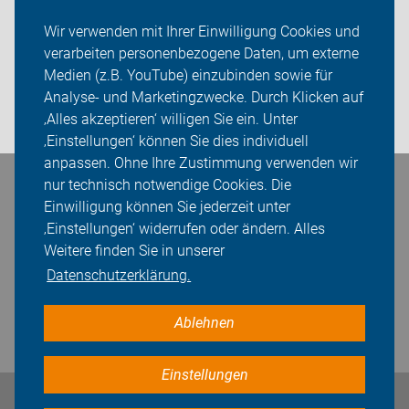
Wir verwenden mit Ihrer Einwilligung Cookies und
Sei dabei
verarbeiten personenbezogene Daten, um externe
Medien (z.B. YouTube) einzubinden sowie für
Presse
Analyse- und Marketingzwecke. Durch Klicken auf
‚Alles akzeptieren‘ willigen Sie ein. Unter
Login
‚Einstellungen‘ können Sie dies individuell
anpassen. Ohne Ihre Zustimmung verwenden wir
nur technisch notwendige Cookies. Die
Bleiben Sie in Kontakt
Einwilligung können Sie jederzeit unter
‚Einstellungen‘ widerrufen oder ändern. Alles
Weitere finden Sie in unserer
Datenschutzerklärung.
Ablehnen
Einstellungen