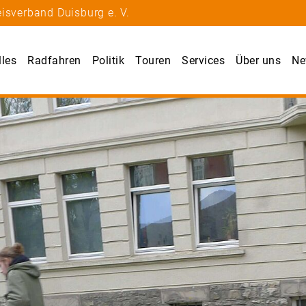
isverband Duisburg e. V.
lles
Radfahren
Politik
Touren
Services
Über uns
Ne