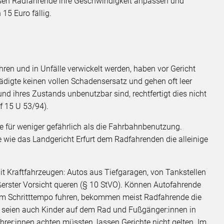
n Radfahrende ihre Geschwindigkeit anpassen und
15 Euro fällig.
ren und in Unfälle verwickelt werden, haben vor Gericht
ädigte keinen vollen Schadensersatz und gehen oft leer
 ihres Zustands unbenutzbar sind, rechtfertigt dies nicht
 15 U 53/94).
e für weniger gefährlich als die Fahrbahnbenutzung.
 wie das Landgericht Erfurt dem Radfahrenden die alleinige
t Kraftfahrzeugen: Autos aus Tiefgaragen, von Tankstellen
erster Vorsicht queren (§ 10 StVO). Können Autofahrende
s im Schritttempo fuhren, bekommen meist Radfahrende die
 seien auch Kinder auf dem Rad und Fußgänger:innen in
hrer:innen achten müssten, lassen Gerichte nicht gelten. Im