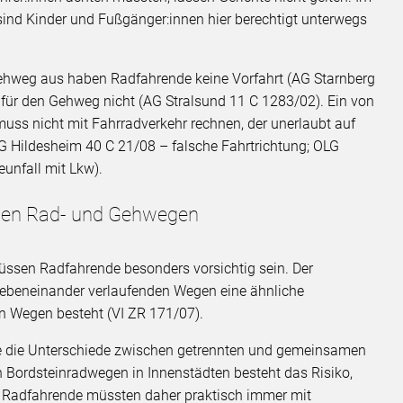
nd Kinder und Fußgänger:innen hier berechtigt unterwegs
hweg aus haben Radfahrende keine Vorfahrt (AG Starnberg
lt für den Gehweg nicht (AG Stralsund 11 C 1283/02). Ein von
uss nicht mit Fahrradverkehr rechnen, der unerlaubt auf
 Hildesheim 40 C 21/08 – falsche Fahrtrichtung; OLG
nfall mit Lkw).
en Rad- und Gehwegen
ssen Radfahrende besonders vorsichtig sein. Der
nebeneinander verlaufenden Wegen eine ähnliche
 Wegen besteht (VI ZR 171/07).
sie die Unterschiede zwischen getrennten und gemeinsamen
n Bordsteinradwegen in Innenstädten besteht das Risiko,
 Radfahrende müssten daher praktisch immer mit