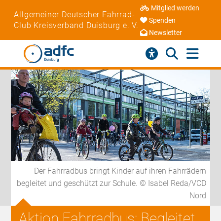
Mitglied werden
Allgemeiner Deutscher Fahrrad-
Spenden
Club Kreisverband Duisburg e. V.
Newsletter
Der Fahrradbus bringt Kinder auf ihren Fahrrädern
begleitet und geschützt zur Schule. © Isabel Reda/VCD
Nord
Aktion Fahrradbus: Begleitet